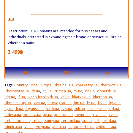
.ua
Description: .UA Domains are intended for businesses and
individuals interested in expanding their brand or service in Ukraine.
Whether a nativ..
3,499฿
Tags:
Country Code
,
Europe
,
Ukraine
,
.ua
,
.cherkassy.ua
,
.chernivtsi.ua
,
.chernovtsy.ua
,
.ck.ua
,
.cn.ua
,
.crimea.ua
,
.cv.ua
,
.dn.ua
,
.donetsk.ua
,
.dp.ua
,
.if.ua
,
.ivano-frankivsk.ua
,
.kh.ua
,
.kharkov.ua
,
.kherson.ua
,
.khmelnitskiy.ua
,
.kiev.ua
,
.kirovograd.ua
,
.km.ua
,
.kr.ua
,
.ks.ua
,
.kyiv.ua
,
.lg.ua
,
.lt.ua
,
.lugansk.ua
,
.lutsk.ua
,
.lviv.ua
,
.mk.ua
,
.nikolaev.ua
,
.od.ua
,
.odesa.ua
,
.odessa.ua
,
.pl.ua
,
.poltava.ua
,
.rovno.ua
,
.rivne.ua
,
.rv.ua
,
.sebastopol.ua
,
.sm.ua
,
.sumy.ua
,
.ternopil.ua
,
.uz.ua
,
.uzhgorod.ua
,
.vinnica.ua
,
.vn.ua
,
.volyn.ua
,
.yalta.ua
,
.zaporizhzhe.ua
,
.zhitomir.ua
,
.zp.ua
,
.zt.ua
,