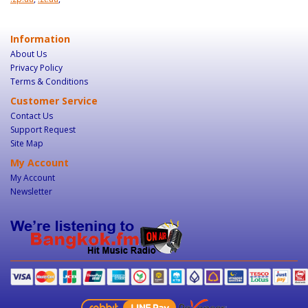
Information
About Us
Privacy Policy
Terms & Conditions
Customer Service
Contact Us
Support Request
Site Map
My Account
My Account
Newsletter