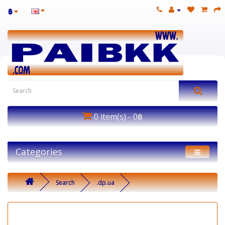
฿
0 item(s) - 0฿
Categories
Search
.dp.ua